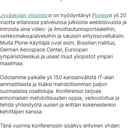
Jyväskylän yliopisto
on hyödyntänyt
Plonea
yli 20
vuotta erilaisissa palveluissa julkisista webbisivuista ja
introista aina video- ja ilmoittautumisportaaleihin,
verkkomaksupalveluihin ja lukuisiin erityissovelluksiin.
Muita Plone-käyttäjiä ovat esim. Brasilian hallitus,
German Aerospace Center, Euroopan
ympäristökeskus ja useat muut yliopistot ympäri
maailmaa.
Odotamme paikalle yli 150 kansainvälistä IT-alan
ammattilaista ja lisäksi mahdollisimman paljon
suomalaisia osallistujia. Konferenssi tarjoaa
erinomaisen mahdollisuuden oppia, verkostoitua ja
tehdä yhteistyötä uusien ja erittäin kokeneidenkin
kehittäjien kanssa.
Tänä vuonna konferenssiin sisältyy erityinen yhden